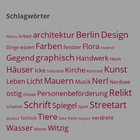
Schlagwörter
Berlin
Design
architektur
Arbeit
Abriss
Farben
Flora
essen
fenster
Dinge
Friedhof
graphisch
Gegend
Handwerk
Heim
Kunst
Häuser
Kirche
Icke
Industrie
Kontrast
Mauern
Nerl
Licht
Leben
Musik
Nordsee
Relikt
Personenbeförderung
ostig
Ostsee
Schrift
Streetart
Spiegel
Sport
schatten
Tiere
verdreht
Technik
tote Tiere
treppen
struktur
Wasser
Witzig
Winter