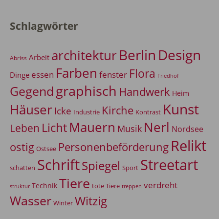
Schlagwörter
Berlin
Design
architektur
Arbeit
Abriss
Farben
Flora
essen
fenster
Dinge
Friedhof
graphisch
Gegend
Handwerk
Heim
Kunst
Häuser
Kirche
Icke
Industrie
Kontrast
Mauern
Nerl
Licht
Leben
Musik
Nordsee
Relikt
Personenbeförderung
ostig
Ostsee
Schrift
Streetart
Spiegel
Sport
schatten
Tiere
verdreht
Technik
tote Tiere
treppen
struktur
Wasser
Witzig
Winter