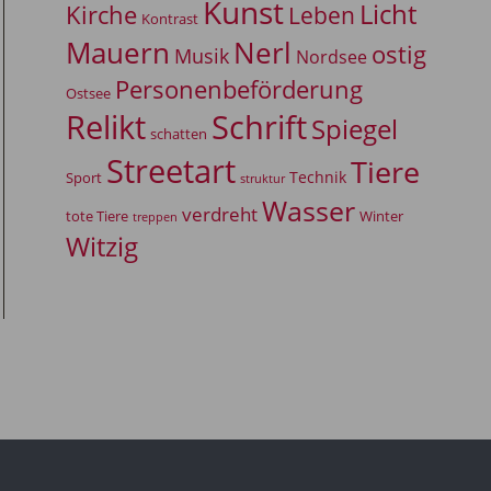
Kunst
Licht
Kirche
Leben
Kontrast
Mauern
Nerl
ostig
Musik
Nordsee
Personenbeförderung
Ostsee
Relikt
Schrift
Spiegel
schatten
Streetart
Tiere
Technik
Sport
struktur
Wasser
verdreht
tote Tiere
Winter
treppen
Witzig