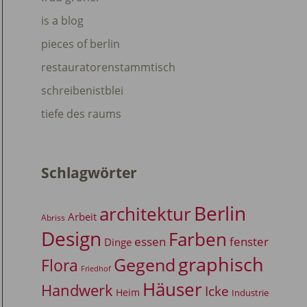
is a blog
pieces of berlin
restauratorenstammtisch
schreibenistblei
tiefe des raums
Schlagwörter
Berlin
architektur
Arbeit
Abriss
Design
Farben
essen
fenster
Dinge
graphisch
Gegend
Flora
Friedhof
Häuser
Handwerk
Icke
Heim
Industrie