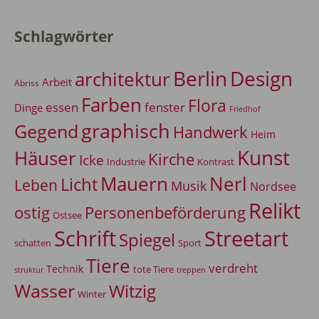
Schlagwörter
Berlin
Design
architektur
Arbeit
Abriss
Farben
Flora
essen
fenster
Dinge
Friedhof
graphisch
Gegend
Handwerk
Heim
Kunst
Häuser
Kirche
Icke
Industrie
Kontrast
Mauern
Nerl
Licht
Leben
Musik
Nordsee
Relikt
Personenbeförderung
ostig
Ostsee
Schrift
Streetart
Spiegel
Sport
schatten
Tiere
verdreht
Technik
tote Tiere
treppen
struktur
Wasser
Witzig
Winter