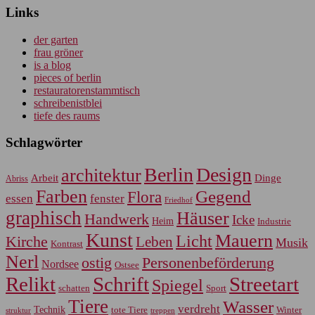
Links
der garten
frau gröner
is a blog
pieces of berlin
restauratorenstammtisch
schreibenistblei
tiefe des raums
Schlagwörter
Berlin
Design
architektur
Arbeit
Dinge
Abriss
Farben
Gegend
Flora
essen
fenster
Friedhof
graphisch
Häuser
Handwerk
Icke
Heim
Industrie
Kunst
Mauern
Licht
Kirche
Leben
Musik
Kontrast
Nerl
Personenbeförderung
ostig
Nordsee
Ostsee
Relikt
Schrift
Streetart
Spiegel
Sport
schatten
Tiere
Wasser
verdreht
Technik
tote Tiere
Winter
treppen
struktur