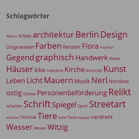
Schlagwörter
Berlin
Design
architektur
Arbeit
Abriss
Farben
Flora
essen
fenster
Dinge
Friedhof
graphisch
Gegend
Handwerk
Heim
Kunst
Häuser
Kirche
Icke
Industrie
Kontrast
Mauern
Nerl
Licht
Leben
Musik
Nordsee
Relikt
Personenbeförderung
ostig
Ostsee
Schrift
Streetart
Spiegel
Sport
schatten
Tiere
verdreht
Technik
tote Tiere
treppen
struktur
Wasser
Witzig
Winter