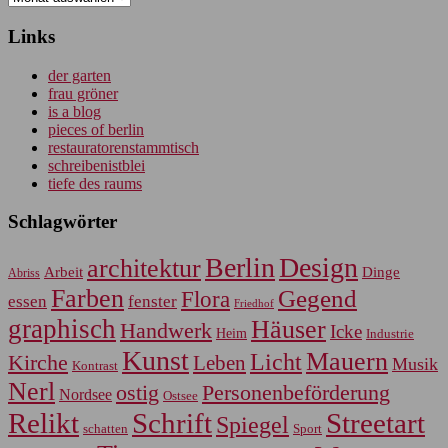
Links
der garten
frau gröner
is a blog
pieces of berlin
restauratorenstammtisch
schreibenistblei
tiefe des raums
Schlagwörter
Berlin
Design
architektur
Arbeit
Dinge
Abriss
Farben
Gegend
Flora
essen
fenster
Friedhof
graphisch
Häuser
Handwerk
Icke
Heim
Industrie
Kunst
Mauern
Licht
Kirche
Leben
Musik
Kontrast
Nerl
Personenbeförderung
ostig
Nordsee
Ostsee
Relikt
Schrift
Streetart
Spiegel
Sport
schatten