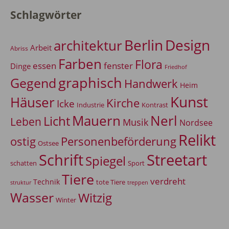
Schlagwörter
Berlin
Design
architektur
Arbeit
Abriss
Farben
Flora
essen
fenster
Dinge
Friedhof
graphisch
Gegend
Handwerk
Heim
Kunst
Häuser
Kirche
Icke
Industrie
Kontrast
Mauern
Nerl
Licht
Leben
Musik
Nordsee
Relikt
Personenbeförderung
ostig
Ostsee
Schrift
Streetart
Spiegel
Sport
schatten
Tiere
verdreht
Technik
tote Tiere
treppen
struktur
Wasser
Witzig
Winter