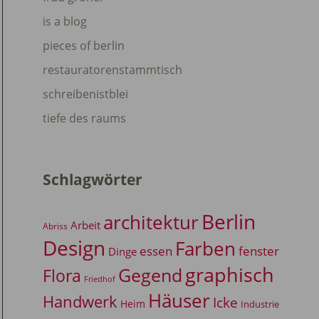
is a blog
pieces of berlin
restauratorenstammtisch
schreibenistblei
tiefe des raums
Schlagwörter
Berlin
architektur
Arbeit
Abriss
Design
Farben
essen
fenster
Dinge
graphisch
Gegend
Flora
Friedhof
Häuser
Handwerk
Icke
Heim
Industrie