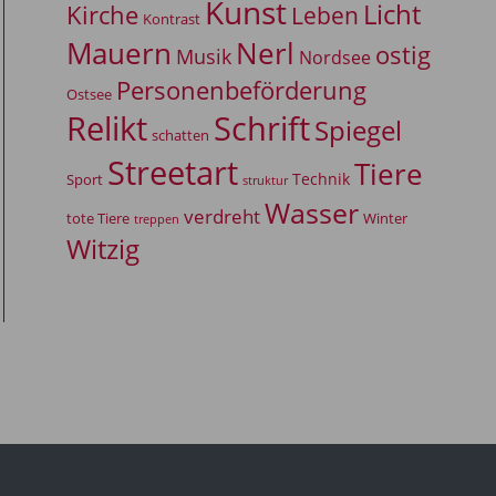
Kunst
Licht
Kirche
Leben
Kontrast
Mauern
Nerl
ostig
Musik
Nordsee
Personenbeförderung
Ostsee
Relikt
Schrift
Spiegel
schatten
Streetart
Tiere
Technik
Sport
struktur
Wasser
verdreht
tote Tiere
Winter
treppen
Witzig