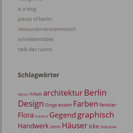
is a blog
pieces of berlin
restauratorenstammtisch
schreibenistblei
tiefe des raums
Schlagwörter
Berlin
architektur
Arbeit
Abriss
Design
Farben
essen
fenster
Dinge
graphisch
Gegend
Flora
Friedhof
Häuser
Handwerk
Icke
Heim
Industrie