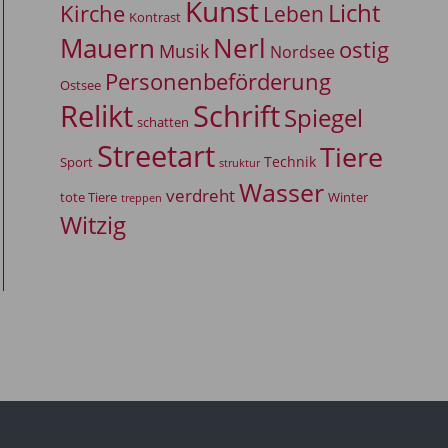
Kunst
Licht
Kirche
Leben
Kontrast
Mauern
Nerl
ostig
Musik
Nordsee
Personenbeförderung
Ostsee
Relikt
Schrift
Spiegel
schatten
Streetart
Tiere
Technik
Sport
struktur
Wasser
verdreht
tote Tiere
Winter
treppen
Witzig