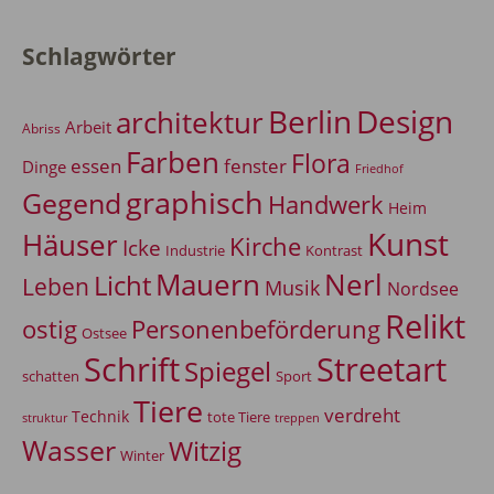
Schlagwörter
Berlin
Design
architektur
Arbeit
Abriss
Farben
Flora
essen
fenster
Dinge
Friedhof
graphisch
Gegend
Handwerk
Heim
Kunst
Häuser
Kirche
Icke
Industrie
Kontrast
Mauern
Nerl
Licht
Leben
Musik
Nordsee
Relikt
Personenbeförderung
ostig
Ostsee
Schrift
Streetart
Spiegel
Sport
schatten
Tiere
verdreht
Technik
tote Tiere
treppen
struktur
Wasser
Witzig
Winter