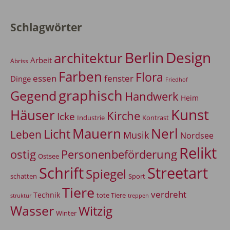
Schlagwörter
Berlin
Design
architektur
Arbeit
Abriss
Farben
Flora
essen
fenster
Dinge
Friedhof
graphisch
Gegend
Handwerk
Heim
Kunst
Häuser
Kirche
Icke
Industrie
Kontrast
Mauern
Nerl
Licht
Leben
Musik
Nordsee
Relikt
Personenbeförderung
ostig
Ostsee
Schrift
Streetart
Spiegel
Sport
schatten
Tiere
verdreht
Technik
tote Tiere
treppen
struktur
Wasser
Witzig
Winter