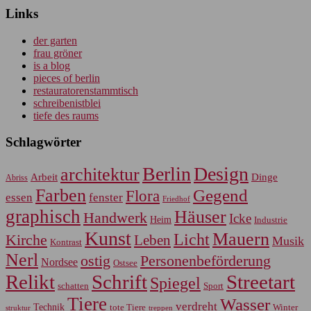
Links
der garten
frau gröner
is a blog
pieces of berlin
restauratorenstammtisch
schreibenistblei
tiefe des raums
Schlagwörter
Berlin
Design
architektur
Arbeit
Dinge
Abriss
Farben
Gegend
Flora
essen
fenster
Friedhof
graphisch
Häuser
Handwerk
Icke
Heim
Industrie
Kunst
Mauern
Licht
Kirche
Leben
Musik
Kontrast
Nerl
Personenbeförderung
ostig
Nordsee
Ostsee
Relikt
Schrift
Streetart
Spiegel
Sport
schatten
Tiere
Wasser
verdreht
Technik
tote Tiere
Winter
treppen
struktur