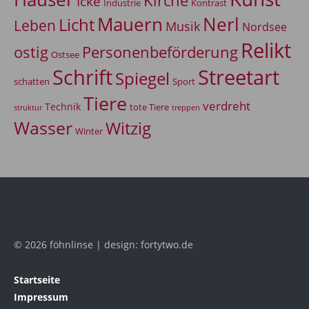
Kirche
Icke
Industrie
Kontrast
Mauern
Nerl
Licht
Leben
Musik
Nordsee
Relikt
Personenbeförderung
ostig
Ostsee
Schrift
Streetart
Spiegel
Sport
schatten
Tiere
verdreht
Technik
tote Tiere
treppen
struktur
Wasser
Witzig
Winter
© 2026 föhnlinse | design: fortytwo.de
Startseite
Impressum