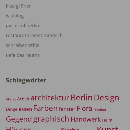
frau gröner
is a blog
pieces of berlin
restauratorenstammtisch
schreibenistblei
tiefe des raums
Schlagwörter
Berlin
Design
architektur
Arbeit
Abriss
Farben
Flora
essen
fenster
Dinge
Friedhof
graphisch
Gegend
Handwerk
Heim
Kunst
Häuser