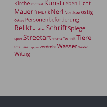
Kunst
Licht
Kirche
Leben
Kontrast
Mauern
Nerl
ostig
Musik
Nordsee
Personenbeförderung
Ostsee
Relikt
Schrift
Spiegel
schatten
Streetart
Tiere
Technik
Sport
struktur
Wasser
verdreht
tote Tiere
Winter
treppen
Witzig