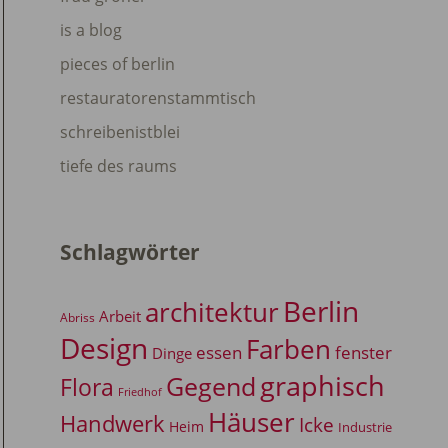
is a blog
pieces of berlin
restauratorenstammtisch
schreibenistblei
tiefe des raums
Schlagwörter
Berlin
architektur
Arbeit
Abriss
Design
Farben
essen
fenster
Dinge
graphisch
Gegend
Flora
Friedhof
Häuser
Handwerk
Icke
Heim
Industrie