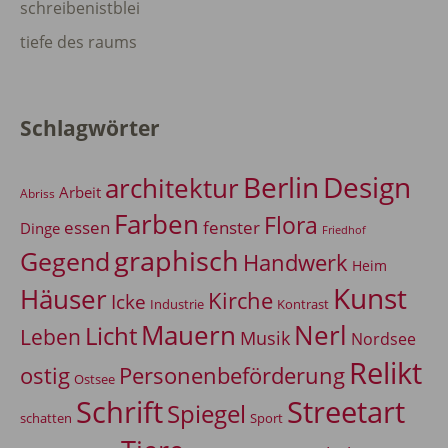
schreibenistblei
tiefe des raums
Schlagwörter
Berlin
Design
architektur
Arbeit
Abriss
Farben
Flora
essen
fenster
Dinge
Friedhof
graphisch
Gegend
Handwerk
Heim
Kunst
Häuser
Kirche
Icke
Industrie
Kontrast
Mauern
Nerl
Licht
Leben
Musik
Nordsee
Relikt
Personenbeförderung
ostig
Ostsee
Schrift
Streetart
Spiegel
Sport
schatten