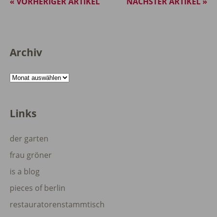
« VORHERIGER ARTIKEL
NÄCHSTER ARTIKEL »
Archiv
Archiv
Links
der garten
frau gröner
is a blog
pieces of berlin
restauratorenstammtisch