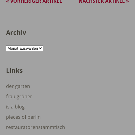
« VORHERIGER ARTIKEL
NÄCHSTER ARTIKEL »
Archiv
Archiv
Links
der garten
frau gröner
is a blog
pieces of berlin
restauratorenstammtisch