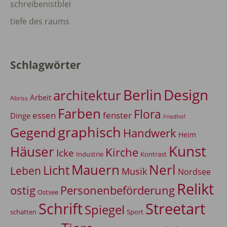
schreibenistblei
tiefe des raums
Schlagwörter
Berlin
Design
architektur
Arbeit
Abriss
Farben
Flora
essen
fenster
Dinge
Friedhof
graphisch
Gegend
Handwerk
Heim
Kunst
Häuser
Kirche
Icke
Industrie
Kontrast
Mauern
Nerl
Licht
Leben
Musik
Nordsee
Relikt
Personenbeförderung
ostig
Ostsee
Schrift
Streetart
Spiegel
Sport
schatten