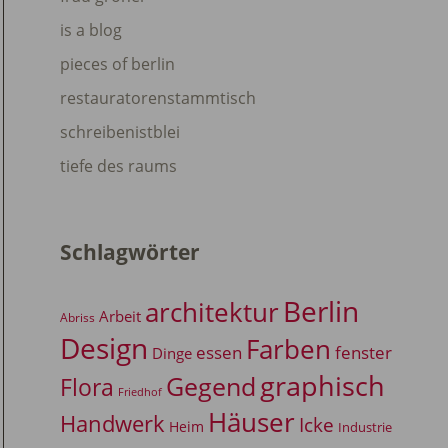
is a blog
pieces of berlin
restauratorenstammtisch
schreibenistblei
tiefe des raums
Schlagwörter
Berlin
architektur
Arbeit
Abriss
Design
Farben
essen
fenster
Dinge
graphisch
Gegend
Flora
Friedhof
Häuser
Handwerk
Icke
Heim
Industrie