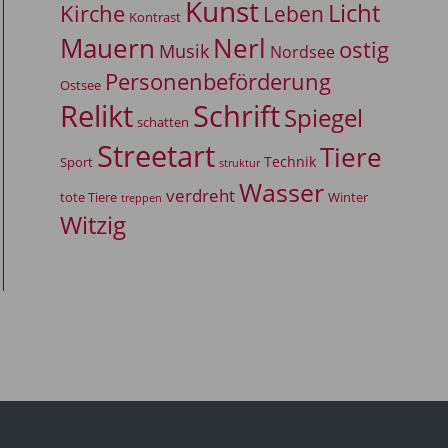
Kunst
Licht
Kirche
Leben
Kontrast
Mauern
Nerl
ostig
Musik
Nordsee
Personenbeförderung
Ostsee
Relikt
Schrift
Spiegel
schatten
Streetart
Tiere
Technik
Sport
struktur
Wasser
verdreht
tote Tiere
Winter
treppen
Witzig