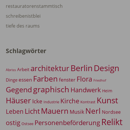
restauratorenstammtisch
schreibenistblei
tiefe des raums
Schlagwörter
Berlin
Design
architektur
Arbeit
Abriss
Farben
Flora
essen
fenster
Dinge
Friedhof
graphisch
Gegend
Handwerk
Heim
Kunst
Häuser
Kirche
Icke
Industrie
Kontrast
Mauern
Nerl
Licht
Leben
Musik
Nordsee
Relikt
Personenbeförderung
ostig
Ostsee