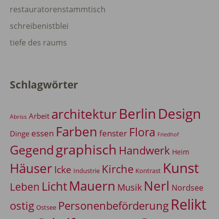
restauratorenstammtisch
schreibenistblei
tiefe des raums
Schlagwörter
Berlin
Design
architektur
Arbeit
Abriss
Farben
Flora
essen
fenster
Dinge
Friedhof
graphisch
Gegend
Handwerk
Heim
Kunst
Häuser
Kirche
Icke
Industrie
Kontrast
Mauern
Nerl
Licht
Leben
Musik
Nordsee
Relikt
Personenbeförderung
ostig
Ostsee