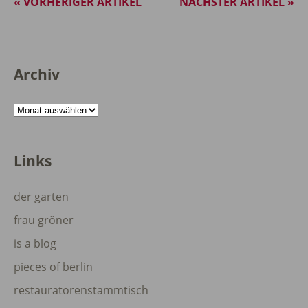
« VORHERIGER ARTIKEL
NÄCHSTER ARTIKEL »
Archiv
Archiv
Links
der garten
frau gröner
is a blog
pieces of berlin
restauratorenstammtisch