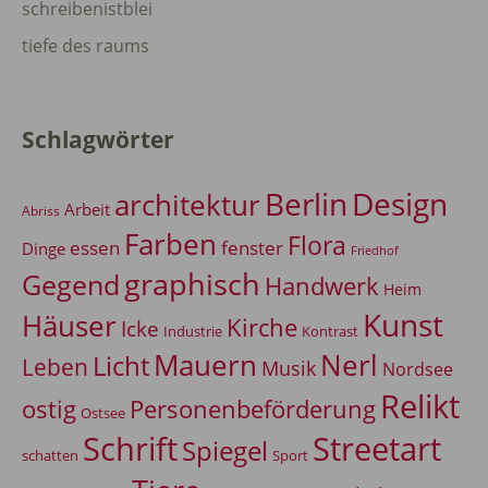
schreibenistblei
tiefe des raums
Schlagwörter
Berlin
Design
architektur
Arbeit
Abriss
Farben
Flora
essen
fenster
Dinge
Friedhof
graphisch
Gegend
Handwerk
Heim
Kunst
Häuser
Kirche
Icke
Industrie
Kontrast
Mauern
Nerl
Licht
Leben
Musik
Nordsee
Relikt
Personenbeförderung
ostig
Ostsee
Schrift
Streetart
Spiegel
Sport
schatten