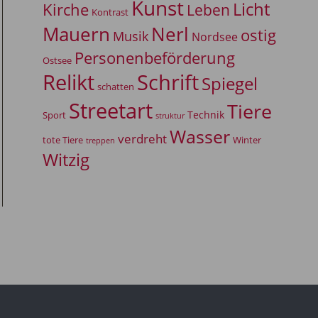
Kunst
Licht
Kirche
Leben
Kontrast
Mauern
Nerl
ostig
Musik
Nordsee
Personenbeförderung
Ostsee
Relikt
Schrift
Spiegel
schatten
Streetart
Tiere
Technik
Sport
struktur
Wasser
verdreht
tote Tiere
Winter
treppen
Witzig