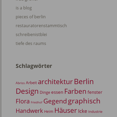
is a blog
pieces of berlin
restauratorenstammtisch
schreibenistblei
tiefe des raums
Schlagwörter
Berlin
architektur
Arbeit
Abriss
Design
Farben
essen
fenster
Dinge
graphisch
Gegend
Flora
Friedhof
Häuser
Handwerk
Icke
Heim
Industrie