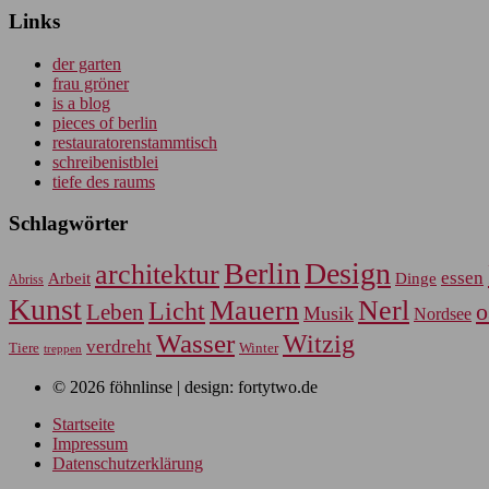
Links
der garten
frau gröner
is a blog
pieces of berlin
restauratorenstammtisch
schreibenistblei
tiefe des raums
Schlagwörter
Berlin
Design
architektur
essen
Arbeit
Dinge
Abriss
Kunst
Mauern
Nerl
Licht
Leben
o
Musik
Nordsee
Wasser
Witzig
verdreht
Tiere
Winter
treppen
© 2026 föhnlinse | design: fortytwo.de
Startseite
Impressum
Datenschutzerklärung