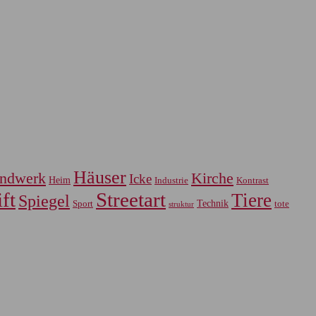
Häuser
ndwerk
Kirche
Icke
Heim
Industrie
Kontrast
ft
Streetart
Tiere
Spiegel
Sport
Technik
tote
struktur