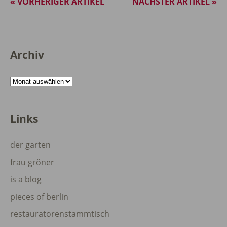
« VORHERIGER ARTIKEL
NÄCHSTER ARTIKEL »
Archiv
Archiv
Links
der garten
frau gröner
is a blog
pieces of berlin
restauratorenstammtisch