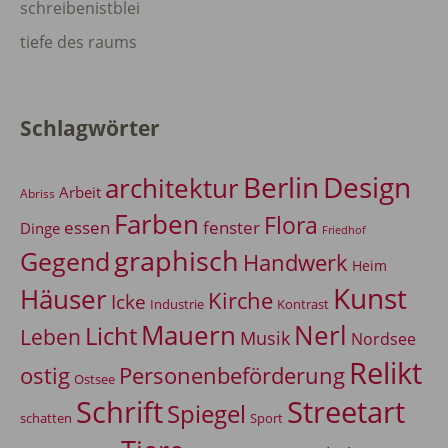
schreibenistblei
tiefe des raums
Schlagwörter
Berlin
Design
architektur
Arbeit
Abriss
Farben
Flora
essen
fenster
Dinge
Friedhof
graphisch
Gegend
Handwerk
Heim
Kunst
Häuser
Kirche
Icke
Industrie
Kontrast
Mauern
Nerl
Licht
Leben
Musik
Nordsee
Relikt
Personenbeförderung
ostig
Ostsee
Schrift
Streetart
Spiegel
Sport
schatten