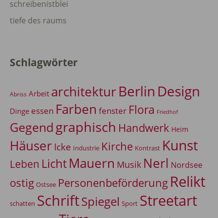
schreibenistblei
tiefe des raums
Schlagwörter
Berlin
Design
architektur
Arbeit
Abriss
Farben
Flora
essen
fenster
Dinge
Friedhof
graphisch
Gegend
Handwerk
Heim
Kunst
Häuser
Kirche
Icke
Industrie
Kontrast
Mauern
Nerl
Licht
Leben
Musik
Nordsee
Relikt
Personenbeförderung
ostig
Ostsee
Schrift
Streetart
Spiegel
Sport
schatten