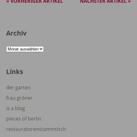
« VORHERIGER ARTIKEL
NÄCHSTER ARTIKEL »
Archiv
Archiv
Links
der garten
frau gröner
is a blog
pieces of berlin
restauratorenstammtisch