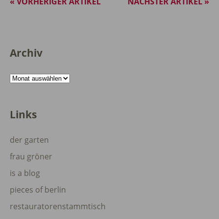
« VORHERIGER ARTIKEL
NÄCHSTER ARTIKEL »
Archiv
Archiv
Links
der garten
frau gröner
is a blog
pieces of berlin
restauratorenstammtisch