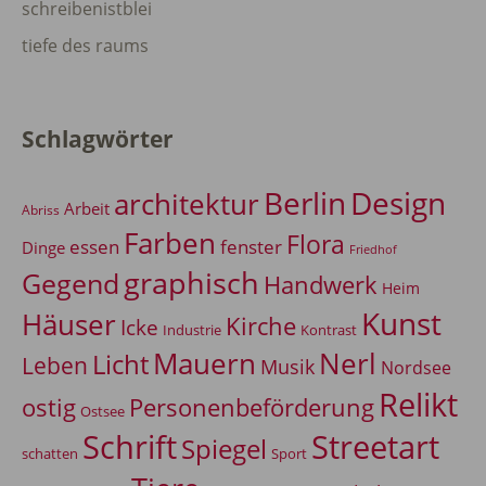
schreibenistblei
tiefe des raums
Schlagwörter
Berlin
Design
architektur
Arbeit
Abriss
Farben
Flora
essen
fenster
Dinge
Friedhof
graphisch
Gegend
Handwerk
Heim
Kunst
Häuser
Kirche
Icke
Industrie
Kontrast
Mauern
Nerl
Licht
Leben
Musik
Nordsee
Relikt
Personenbeförderung
ostig
Ostsee
Schrift
Streetart
Spiegel
Sport
schatten