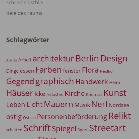
schreibenistblei
tiefe des raums
Schlagwörter
Berlin
Design
architektur
Arbeit
Abriss
Farben
Flora
essen
fenster
Dinge
Friedhof
graphisch
Gegend
Handwerk
Heim
Kunst
Häuser
Kirche
Icke
Industrie
Kontrast
Mauern
Nerl
Licht
Leben
Musik
Nordsee
Relikt
Personenbeförderung
ostig
Ostsee
Schrift
Streetart
Spiegel
Sport
schatten