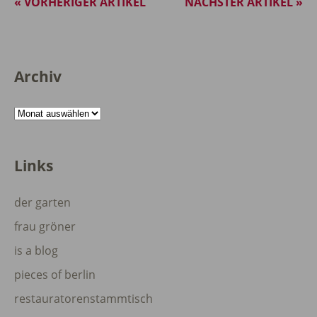
« VORHERIGER ARTIKEL
NÄCHSTER ARTIKEL »
Archiv
Archiv
Links
der garten
frau gröner
is a blog
pieces of berlin
restauratorenstammtisch