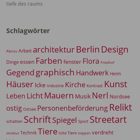
tiefe des raums
Schlagwörter
Berlin
Design
architektur
Arbeit
Abriss
Farben
Flora
essen
fenster
Dinge
Friedhof
graphisch
Gegend
Handwerk
Heim
Kunst
Häuser
Kirche
Icke
Industrie
Kontrast
Mauern
Nerl
Licht
Leben
Musik
Nordsee
Relikt
Personenbeförderung
ostig
Ostsee
Schrift
Streetart
Spiegel
Sport
schatten
Tiere
verdreht
Technik
tote Tiere
treppen
struktur