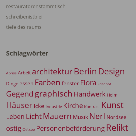
restauratorenstammtisch
schreibenistblei
tiefe des raums
Schlagwörter
Berlin
Design
architektur
Arbeit
Abriss
Farben
Flora
essen
fenster
Dinge
Friedhof
graphisch
Gegend
Handwerk
Heim
Kunst
Häuser
Kirche
Icke
Industrie
Kontrast
Mauern
Nerl
Licht
Leben
Musik
Nordsee
Relikt
Personenbeförderung
ostig
Ostsee