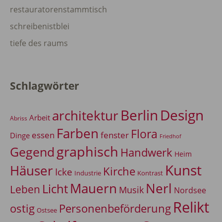
restauratorenstammtisch
schreibenistblei
tiefe des raums
Schlagwörter
Berlin
Design
architektur
Arbeit
Abriss
Farben
Flora
essen
fenster
Dinge
Friedhof
graphisch
Gegend
Handwerk
Heim
Kunst
Häuser
Kirche
Icke
Industrie
Kontrast
Mauern
Nerl
Licht
Leben
Musik
Nordsee
Relikt
Personenbeförderung
ostig
Ostsee