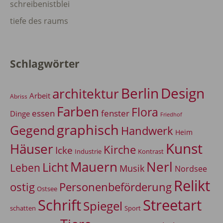
schreibenistblei
tiefe des raums
Schlagwörter
Berlin
Design
architektur
Arbeit
Abriss
Farben
Flora
essen
fenster
Dinge
Friedhof
graphisch
Gegend
Handwerk
Heim
Kunst
Häuser
Kirche
Icke
Industrie
Kontrast
Mauern
Nerl
Licht
Leben
Musik
Nordsee
Relikt
Personenbeförderung
ostig
Ostsee
Schrift
Streetart
Spiegel
Sport
schatten