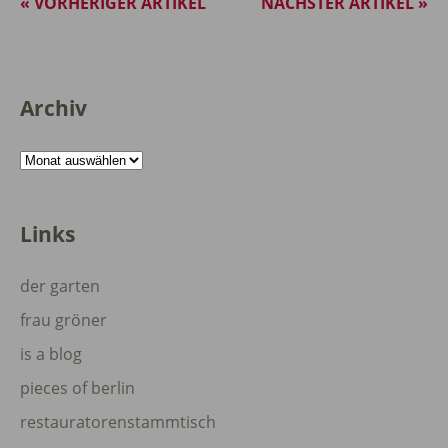
« VORHERIGER ARTIKEL
NÄCHSTER ARTIKEL »
Archiv
Archiv
Links
der garten
frau gröner
is a blog
pieces of berlin
restauratorenstammtisch