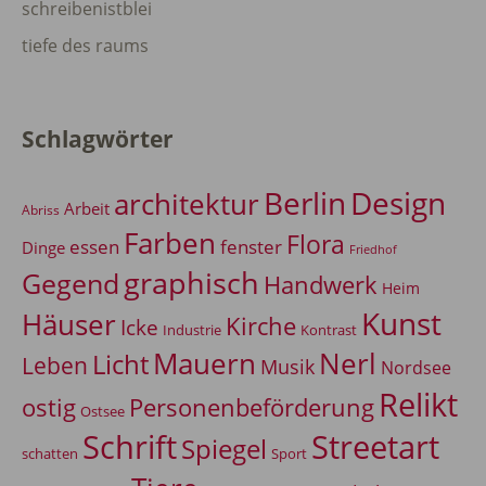
schreibenistblei
tiefe des raums
Schlagwörter
Berlin
Design
architektur
Arbeit
Abriss
Farben
Flora
essen
fenster
Dinge
Friedhof
graphisch
Gegend
Handwerk
Heim
Kunst
Häuser
Kirche
Icke
Industrie
Kontrast
Mauern
Nerl
Licht
Leben
Musik
Nordsee
Relikt
Personenbeförderung
ostig
Ostsee
Schrift
Streetart
Spiegel
Sport
schatten