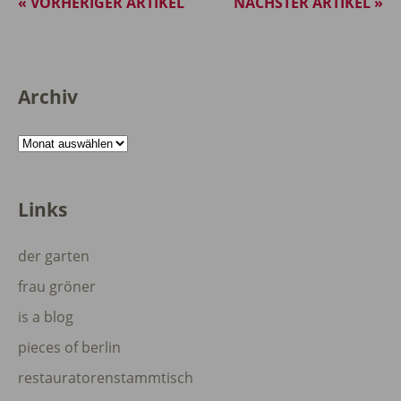
« VORHERIGER ARTIKEL
NÄCHSTER ARTIKEL »
Archiv
Archiv
Links
der garten
frau gröner
is a blog
pieces of berlin
restauratorenstammtisch