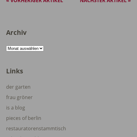
« VORHERIGER ARTIKEL
NÄCHSTER ARTIKEL »
Archiv
Archiv
Links
der garten
frau gröner
is a blog
pieces of berlin
restauratorenstammtisch