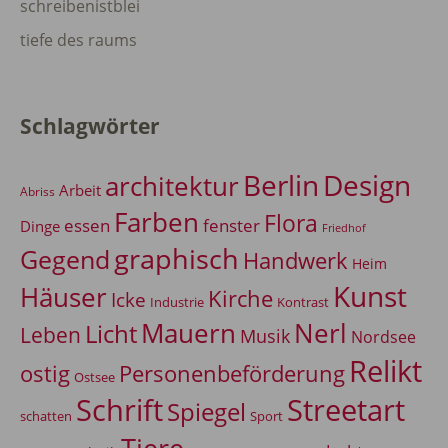
schreibenistblei
tiefe des raums
Schlagwörter
Berlin
Design
architektur
Arbeit
Abriss
Farben
Flora
essen
fenster
Dinge
Friedhof
graphisch
Gegend
Handwerk
Heim
Kunst
Häuser
Kirche
Icke
Industrie
Kontrast
Mauern
Nerl
Licht
Leben
Musik
Nordsee
Relikt
Personenbeförderung
ostig
Ostsee
Schrift
Streetart
Spiegel
Sport
schatten