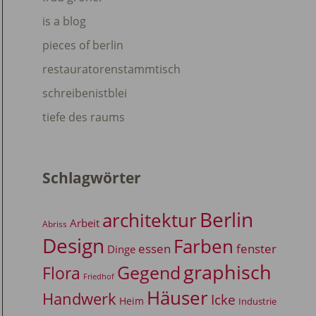
is a blog
pieces of berlin
restauratorenstammtisch
schreibenistblei
tiefe des raums
Schlagwörter
Berlin
architektur
Arbeit
Abriss
Design
Farben
essen
fenster
Dinge
graphisch
Gegend
Flora
Friedhof
Häuser
Handwerk
Icke
Heim
Industrie