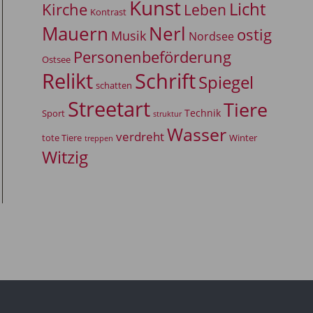
Kunst
Licht
Kirche
Leben
Kontrast
Mauern
Nerl
ostig
Musik
Nordsee
Personenbeförderung
Ostsee
Relikt
Schrift
Spiegel
schatten
Streetart
Tiere
Technik
Sport
struktur
Wasser
verdreht
tote Tiere
Winter
treppen
Witzig