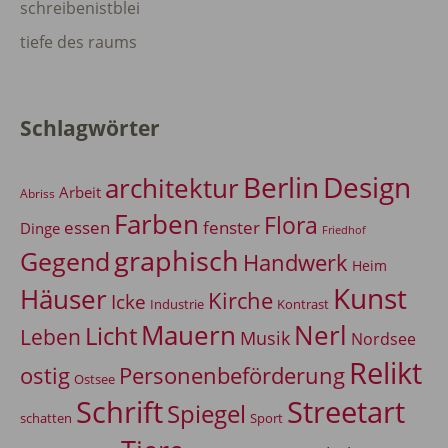
schreibenistblei
tiefe des raums
Schlagwörter
Berlin
Design
architektur
Arbeit
Abriss
Farben
Flora
essen
fenster
Dinge
Friedhof
graphisch
Gegend
Handwerk
Heim
Kunst
Häuser
Kirche
Icke
Industrie
Kontrast
Mauern
Nerl
Licht
Leben
Musik
Nordsee
Relikt
Personenbeförderung
ostig
Ostsee
Schrift
Streetart
Spiegel
Sport
schatten