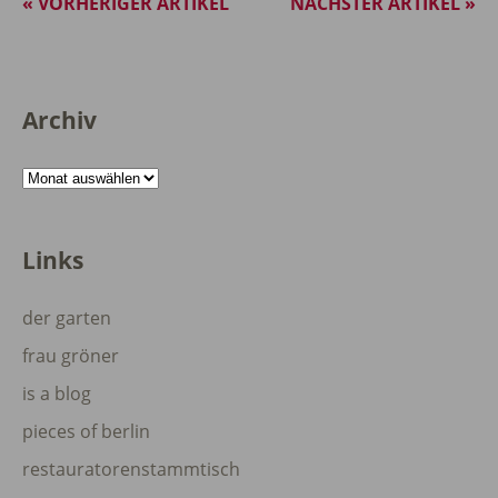
« VORHERIGER ARTIKEL
NÄCHSTER ARTIKEL »
Archiv
Archiv
Links
der garten
frau gröner
is a blog
pieces of berlin
restauratorenstammtisch