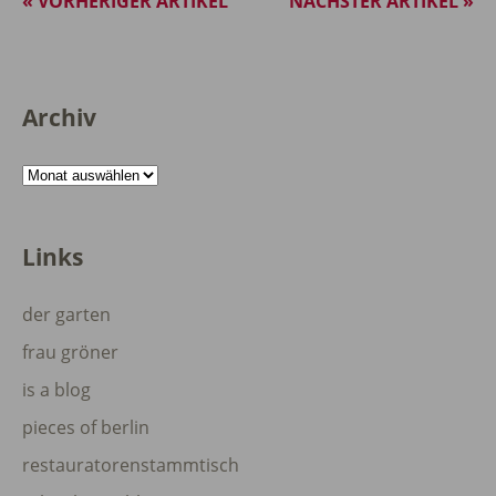
« VORHERIGER ARTIKEL
NÄCHSTER ARTIKEL »
Archiv
Archiv
Links
der garten
frau gröner
is a blog
pieces of berlin
restauratorenstammtisch