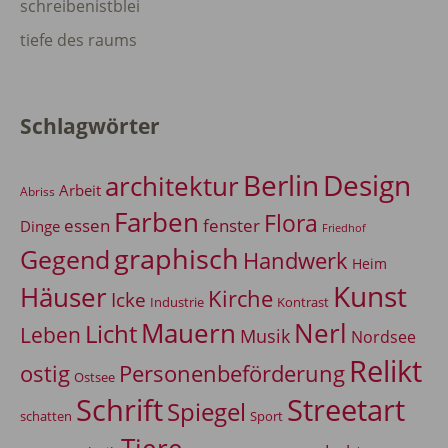
schreibenistblei
tiefe des raums
Schlagwörter
Berlin
Design
architektur
Arbeit
Abriss
Farben
Flora
essen
fenster
Dinge
Friedhof
graphisch
Gegend
Handwerk
Heim
Kunst
Häuser
Kirche
Icke
Industrie
Kontrast
Mauern
Nerl
Licht
Leben
Musik
Nordsee
Relikt
Personenbeförderung
ostig
Ostsee
Schrift
Streetart
Spiegel
Sport
schatten