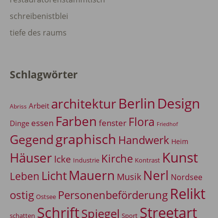
schreibenistblei
tiefe des raums
Schlagwörter
Berlin
Design
architektur
Arbeit
Abriss
Farben
Flora
essen
fenster
Dinge
Friedhof
graphisch
Gegend
Handwerk
Heim
Kunst
Häuser
Kirche
Icke
Industrie
Kontrast
Mauern
Nerl
Licht
Leben
Musik
Nordsee
Relikt
Personenbeförderung
ostig
Ostsee
Schrift
Streetart
Spiegel
Sport
schatten