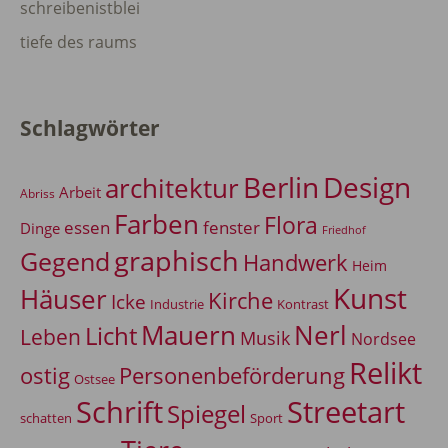
schreibenistblei
tiefe des raums
Schlagwörter
Berlin
Design
architektur
Arbeit
Abriss
Farben
Flora
essen
fenster
Dinge
Friedhof
graphisch
Gegend
Handwerk
Heim
Kunst
Häuser
Kirche
Icke
Industrie
Kontrast
Mauern
Nerl
Licht
Leben
Musik
Nordsee
Relikt
Personenbeförderung
ostig
Ostsee
Schrift
Streetart
Spiegel
Sport
schatten