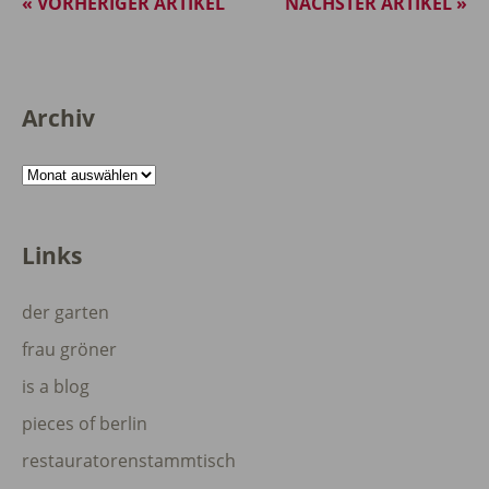
« VORHERIGER ARTIKEL
NÄCHSTER ARTIKEL »
Archiv
Archiv
Links
der garten
frau gröner
is a blog
pieces of berlin
restauratorenstammtisch