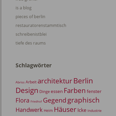
is a blog
pieces of berlin
restauratorenstammtisch
schreibenistblei
tiefe des raums
Schlagwörter
Berlin
architektur
Arbeit
Abriss
Design
Farben
essen
fenster
Dinge
graphisch
Gegend
Flora
Friedhof
Häuser
Handwerk
Icke
Heim
Industrie