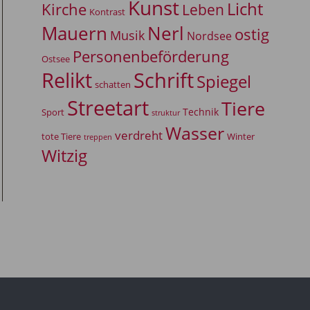
Kunst
Licht
Kirche
Leben
Kontrast
Mauern
Nerl
ostig
Musik
Nordsee
Personenbeförderung
Ostsee
Relikt
Schrift
Spiegel
schatten
Streetart
Tiere
Technik
Sport
struktur
Wasser
verdreht
tote Tiere
Winter
treppen
Witzig