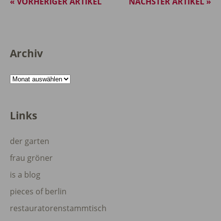
« VORHERIGER ARTIKEL
NÄCHSTER ARTIKEL »
Archiv
Archiv
Links
der garten
frau gröner
is a blog
pieces of berlin
restauratorenstammtisch