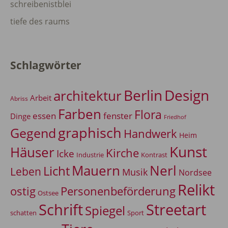
schreibenistblei
tiefe des raums
Schlagwörter
Berlin
Design
architektur
Arbeit
Abriss
Farben
Flora
essen
fenster
Dinge
Friedhof
graphisch
Gegend
Handwerk
Heim
Kunst
Häuser
Kirche
Icke
Industrie
Kontrast
Mauern
Nerl
Licht
Leben
Musik
Nordsee
Relikt
Personenbeförderung
ostig
Ostsee
Schrift
Streetart
Spiegel
Sport
schatten