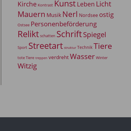
Kunst
Licht
Kirche
Leben
Kontrast
Mauern
Nerl
ostig
Musik
Nordsee
Personenbeförderung
Ostsee
Relikt
Schrift
Spiegel
schatten
Streetart
Tiere
Technik
Sport
struktur
Wasser
verdreht
tote Tiere
Winter
treppen
Witzig