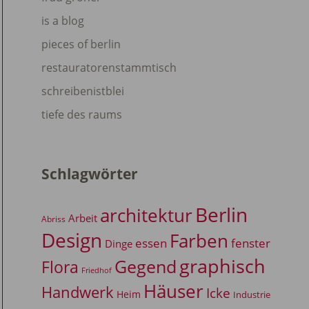
is a blog
pieces of berlin
restauratorenstammtisch
schreibenistblei
tiefe des raums
Schlagwörter
Berlin
architektur
Arbeit
Abriss
Design
Farben
essen
fenster
Dinge
graphisch
Gegend
Flora
Friedhof
Häuser
Handwerk
Icke
Heim
Industrie