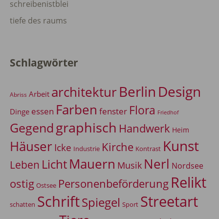
schreibenistblei
tiefe des raums
Schlagwörter
Berlin
Design
architektur
Arbeit
Abriss
Farben
Flora
essen
fenster
Dinge
Friedhof
graphisch
Gegend
Handwerk
Heim
Kunst
Häuser
Kirche
Icke
Industrie
Kontrast
Mauern
Nerl
Licht
Leben
Musik
Nordsee
Relikt
Personenbeförderung
ostig
Ostsee
Schrift
Streetart
Spiegel
Sport
schatten