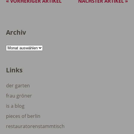
« VORHERIGER ARTIKEL
NÄCHSTER ARTIKEL »
Archiv
Archiv
Links
der garten
frau gröner
is a blog
pieces of berlin
restauratorenstammtisch