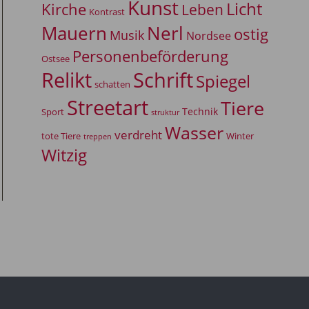
Kunst
Licht
Kirche
Leben
Kontrast
Mauern
Nerl
ostig
Musik
Nordsee
Personenbeförderung
Ostsee
Relikt
Schrift
Spiegel
schatten
Streetart
Tiere
Technik
Sport
struktur
Wasser
verdreht
tote Tiere
Winter
treppen
Witzig