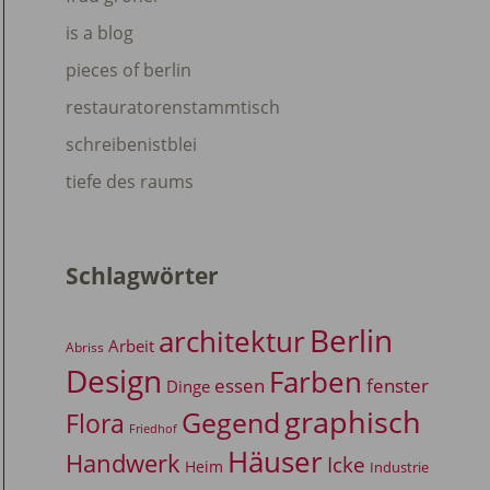
is a blog
pieces of berlin
restauratorenstammtisch
schreibenistblei
tiefe des raums
Schlagwörter
Berlin
architektur
Arbeit
Abriss
Design
Farben
essen
fenster
Dinge
graphisch
Gegend
Flora
Friedhof
Häuser
Handwerk
Icke
Heim
Industrie