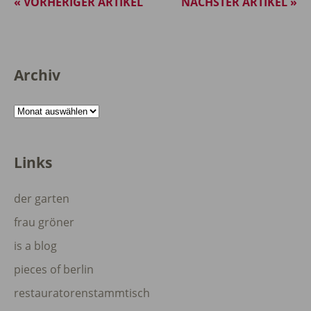
« VORHERIGER ARTIKEL
NÄCHSTER ARTIKEL »
Archiv
Archiv
Links
der garten
frau gröner
is a blog
pieces of berlin
restauratorenstammtisch