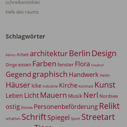
schreibenistblei
tiefe des raums
Schlagwörter
Berlin
Design
architektur
Arbeit
Abriss
Farben
Flora
essen
fenster
Dinge
Friedhof
graphisch
Gegend
Handwerk
Heim
Kunst
Häuser
Kirche
Icke
Industrie
Kontrast
Mauern
Nerl
Licht
Leben
Musik
Nordsee
Relikt
Personenbeförderung
ostig
Ostsee
Schrift
Streetart
Spiegel
Sport
schatten