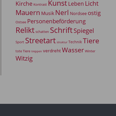
Kunst
Licht
Kirche
Leben
Kontrast
Mauern
Nerl
ostig
Musik
Nordsee
Personenbeförderung
Ostsee
Relikt
Schrift
Spiegel
schatten
Streetart
Tiere
Technik
Sport
struktur
Wasser
verdreht
tote Tiere
Winter
treppen
Witzig