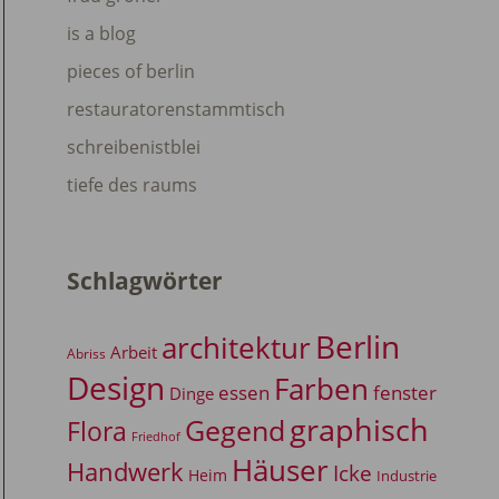
is a blog
pieces of berlin
restauratorenstammtisch
schreibenistblei
tiefe des raums
Schlagwörter
Berlin
architektur
Arbeit
Abriss
Design
Farben
essen
fenster
Dinge
graphisch
Gegend
Flora
Friedhof
Häuser
Handwerk
Icke
Heim
Industrie