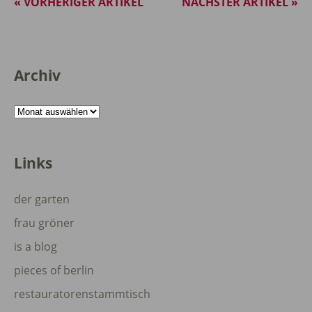
« VORHERIGER ARTIKEL
NÄCHSTER ARTIKEL »
Archiv
Archiv
Links
der garten
frau gröner
is a blog
pieces of berlin
restauratorenstammtisch