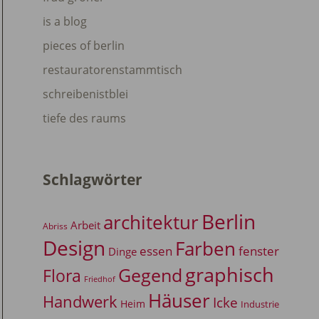
is a blog
pieces of berlin
restauratorenstammtisch
schreibenistblei
tiefe des raums
Schlagwörter
Berlin
architektur
Arbeit
Abriss
Design
Farben
essen
fenster
Dinge
graphisch
Gegend
Flora
Friedhof
Häuser
Handwerk
Icke
Heim
Industrie