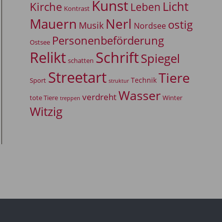
Kunst
Licht
Kirche
Leben
Kontrast
Mauern
Nerl
ostig
Musik
Nordsee
Personenbeförderung
Ostsee
Relikt
Schrift
Spiegel
schatten
Streetart
Tiere
Technik
Sport
struktur
Wasser
verdreht
tote Tiere
Winter
treppen
Witzig