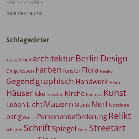
schreibenistblei
tiefe des raums
Schlagwörter
Berlin
Design
architektur
Arbeit
Abriss
Farben
Flora
essen
fenster
Dinge
Friedhof
graphisch
Gegend
Handwerk
Heim
Kunst
Häuser
Kirche
Icke
Industrie
Kontrast
Mauern
Nerl
Licht
Leben
Musik
Nordsee
Relikt
Personenbeförderung
ostig
Ostsee
Schrift
Streetart
Spiegel
Sport
schatten