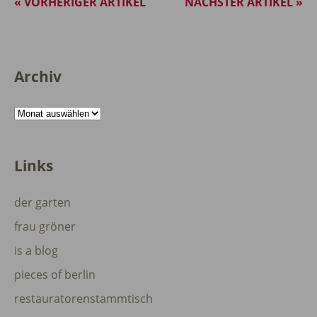
« VORHERIGER ARTIKEL
NÄCHSTER ARTIKEL »
Archiv
Archiv
Links
der garten
frau gröner
is a blog
pieces of berlin
restauratorenstammtisch