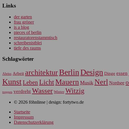
Links
der garten
frau gröner
is a blog
pieces of berlin
restauratorenstammtisch
schreibenistblei
tiefe des raums
Schlagwörter
Berlin
Design
architektur
essen
Arbeit
Dinge
Abriss
Kunst
Mauern
Nerl
Licht
Leben
o
Musik
Nordsee
Wasser
Witzig
verdreht
Winter
treppen
© 2026 föhnlinse | design: fortytwo.de
Startseite
Impressum
Datenschutzerklärung