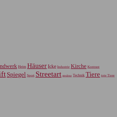
Häuser
ndwerk
Kirche
Icke
Heim
Industrie
Kontrast
ft
Streetart
Tiere
Spiegel
Sport
Technik
tote Tiere
struktur