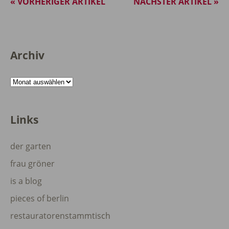
« VORHERIGER ARTIKEL
NÄCHSTER ARTIKEL »
Archiv
Archiv
Links
der garten
frau gröner
is a blog
pieces of berlin
restauratorenstammtisch