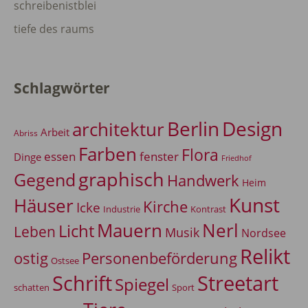
schreibenistblei
tiefe des raums
Schlagwörter
Berlin
Design
architektur
Arbeit
Abriss
Farben
Flora
essen
fenster
Dinge
Friedhof
graphisch
Gegend
Handwerk
Heim
Kunst
Häuser
Kirche
Icke
Industrie
Kontrast
Mauern
Nerl
Licht
Leben
Musik
Nordsee
Relikt
Personenbeförderung
ostig
Ostsee
Schrift
Streetart
Spiegel
Sport
schatten